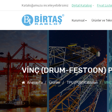
Kataloğumuzu inceleyebilirsiniz
Dijital Katalog
-
Fiyat List
Kurumsal
Ürünler ve Tekni
VİNÇ (DRUM-FESTOON) PU
Anasayfa
Ürünler
TPU (PUR) Kabloları
VİNÇ