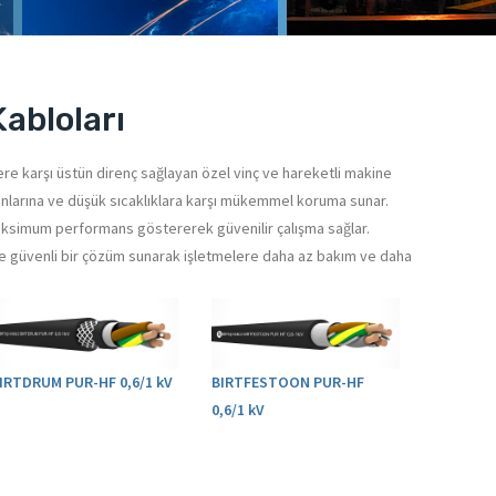
bloları
re karşı üstün direnç sağlayan özel vinç ve hareketli makine
V ışınlarına ve düşük sıcaklıklara karşı mükemmel koruma sunar.
maksimum performans göstererek güvenilir çalışma sağlar.
e güvenli bir çözüm sunarak işletmelere daha az bakım ve daha
IRTDRUM PUR-HF 0,6/1 kV
BIRTFESTOON PUR-HF
0,6/1 kV