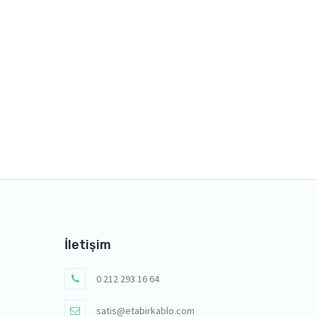
İletişim
0 212 293 16 64
satis@etabirkablo.com