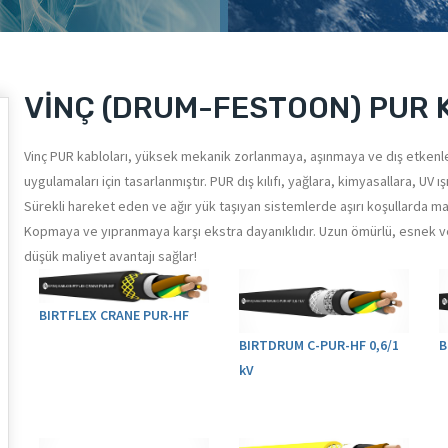
VİNÇ (DRUM-FESTOON) PUR Ka
Vinç PUR kabloları, yüksek mekanik zorlanmaya, aşınmaya ve dış etkenle
uygulamaları için tasarlanmıştır. PUR dış kılıfı, yağlara, kimyasallara, U
Sürekli hareket eden ve ağır yük taşıyan sistemlerde aşırı koşullarda 
Kopmaya ve yıpranmaya karşı ekstra dayanıklıdır. Uzun ömürlü, esnek v
düşük maliyet avantajı sağlar!
BIRTFLEX CRANE PUR-HF
BIRTDRUM C-PUR-HF 0,6/1
B
kV