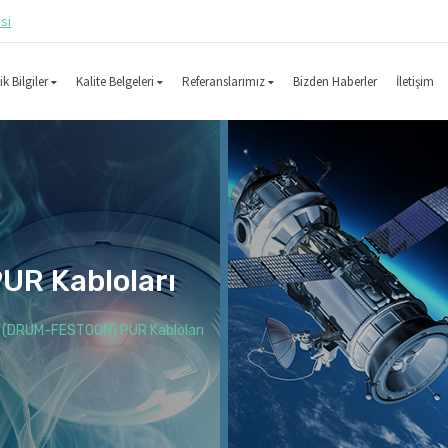
esi
k Bilgiler
Kalite Belgeleri
Referanslarımız
Bizden Haberler
İletişim
R Kabloları
 (DRUM-FESTOON) PUR Kabloları