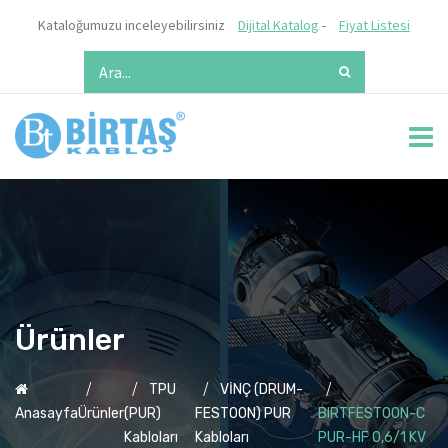
Kataloğumuzu inceleyebilirsiniz
Dijital Katalog
-
Fiyat Listesi
Ürünler
TPU
VİNÇ (DRUM-
Anasayfa
Ürünler
(PUR)
FESTOON) PUR
BIRTFESTOON-C
Kabloları
Kabloları
PUR-HF 0,6/1 KV