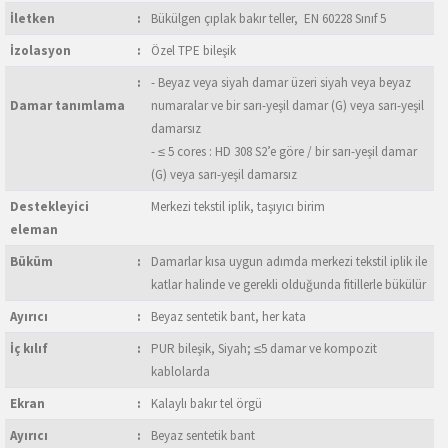
İletken
:
Bükülgen çıplak bakır teller, EN 60228 Sınıf 5
İzolasyon
:
Özel TPE bileşik
:
- Beyaz veya siyah damar üzeri siyah veya beyaz
Damar tanımlama
numaralar ve bir sarı-yeşil damar (G) veya sarı-yeşil
damarsız
- ≤ 5 cores : HD 308 S2’e göre / bir sarı-yeşil damar
(G) veya sarı-yeşil damarsız
Destekleyici
Merkezi tekstil iplik, taşıyıcı birim
eleman
Büküm
:
Damarlar kısa uygun adımda merkezi tekstil iplik ile
katlar halinde ve gerekli olduğunda fitillerle bükülür
Ayırıcı
:
Beyaz sentetik bant, her kata
İç kılıf
:
PUR bileşik, Siyah; ≤5 damar ve kompozit
kablolarda
Ekran
:
Kalaylı bakır tel örgü
Ayırıcı
:
Beyaz sentetik bant