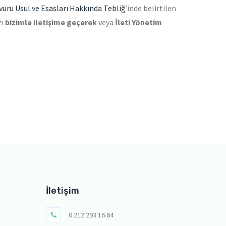
uru Usul ve Esasları Hakkında Tebliğ
’inde belirtilen
zı
bizimle iletişime geçerek
veya
İleti Yönetim
İletişim
0 212 293 16 64