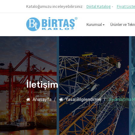
Kataloğumuzu inceleyebilirsiniz
Dijital Katalog
-
Fiyat List
Kurumsal
Ürünler ve Tekni
İletişim
Anasayfa
Yasal Bilgilendirme
Aydınlatma M