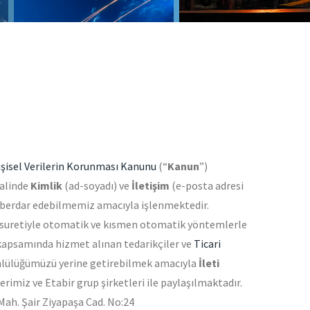
işisel
Verilerin Korunması Kanunu
(“
Kanun
”)
halinde
Kimlik
(ad-soyadı) ve
İletişim
(e-posta adresi
 haberdar edebilmemiz amacıyla işlenmektedir.
a suretiyle otomatik ve kısmen otomatik yöntemlerle
 kapsamında hizmet alınan tedarikçiler ve
Ticari
lülüğümüzü yerine getirebilmek amacıyla
İleti
lerimiz ve Etabir grup şirketleri ile paylaşılmaktadır.
Mah. Şair Ziyapaşa Cad. No:24