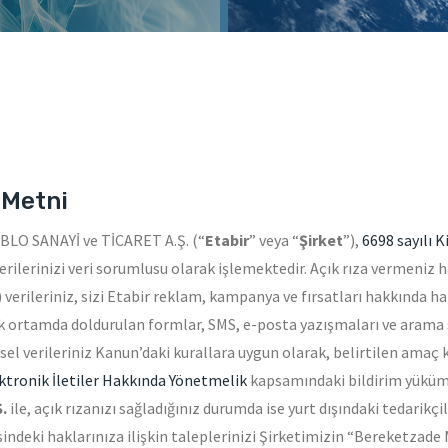
 Metni
LO SANAYİ ve TİCARET A.Ş. (“
Etabir
” veya “
Şirket
”),
6698 sayılı K
erilerinizi veri sorumlusu olarak işlemektedir. Açık rıza vermeniz 
 verileriniz, sizi Etabir reklam, kampanya ve fırsatları hakkında
nik ortamda doldurulan formlar, SMS, e-posta yazışmaları ve aram
sel verileriniz Kanun’daki kurallara uygun olarak, belirtilen amaç
ektronik İletiler Hakkında
Yönetmelik
kapsamındaki bildirim yüküm
Ş.
ile, açık rızanızı sağladığınız durumda ise yurt dışındaki tedarikçi
ndeki haklarınıza ilişkin taleplerinizi Şirketimizin “Bereketzade 