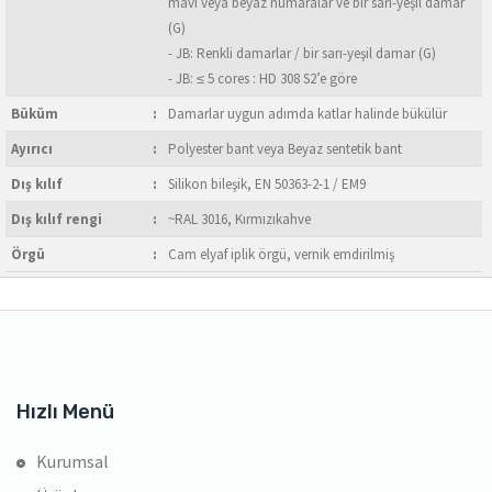
mavi veya beyaz numaralar ve bir sarı-yeşil damar
(G)
- JB: Renkli damarlar / bir sarı-yeşil damar (G)
- JB: ≤ 5 cores : HD 308 S2’e göre
Büküm
:
Damarlar uygun adımda katlar halinde bükülür
Ayırıcı
:
Polyester bant veya Beyaz sentetik bant
Dış kılıf
:
Silikon bileşik, EN 50363-2-1 / EM9
Dış kılıf rengi
:
~RAL 3016, Kırmızıkahve
Örgü
:
Cam elyaf iplik örgü, vernik emdirilmiş
Hızlı Menü
Kurumsal