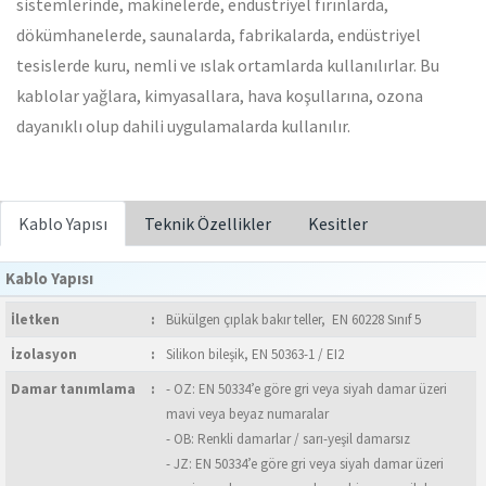
sistemlerinde, makinelerde, endüstriyel fırınlarda,
dökümhanelerde, saunalarda, fabrikalarda, endüstriyel
tesislerde kuru, nemli ve ıslak ortamlarda kullanılırlar. Bu
kablolar yağlara, kimyasallara, hava koşullarına, ozona
dayanıklı olup dahili uygulamalarda kullanılır.
Kablo Yapısı
Teknik Özellikler
Kesitler
Kablo Yapısı
İletken
:
Bükülgen çıplak bakır teller, EN 60228 Sınıf 5
İzolasyon
:
Silikon bileşik, EN 50363-1 / EI2
Damar tanımlama
:
- OZ: EN 50334’e göre gri veya siyah damar üzeri
mavi veya beyaz numaralar
- OB: Renkli damarlar / sarı-yeşil damarsız
- JZ: EN 50334’e göre gri veya siyah damar üzeri