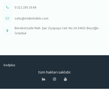
0 212 293 16 64
satis@etabirkablo.com
Bereketzade Mah. Şair Ziyapaşa Cad. No:24 34421 Beyoğlu -
İstanbul
kodplus
tüm hakları saklıdır.