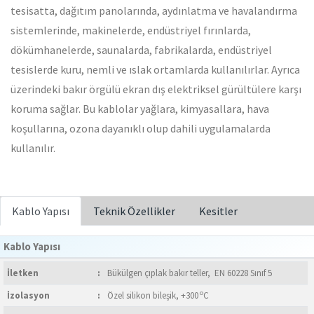
tesisatta, dağıtım panolarında, aydınlatma ve havalandırma
sistemlerinde, makinelerde, endüstriyel fırınlarda,
dökümhanelerde, saunalarda, fabrikalarda, endüstriyel
tesislerde kuru, nemli ve ıslak ortamlarda kullanılırlar. Ayrıca
üzerindeki bakır örgülü ekran dış elektriksel gürültülere karşı
koruma sağlar. Bu kablolar yağlara, kimyasallara, hava
koşullarına, ozona dayanıklı olup dahili uygulamalarda
kullanılır.
Kablo Yapısı
Teknik Özellikler
Kesitler
Kablo Yapısı
İletken
:
Bükülgen çıplak bakır teller, EN 60228 Sınıf 5
o
İzolasyon
:
Özel silikon bileşik, +300
C