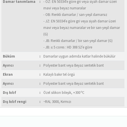
Damar tanımlama
:
- OZ: EN 50334’e göre gri veya siyah damar üzeri
mavi veya beyaz numaralar
- OB: Renkli damarlar / sarı-yeşil damarsız
- JZ: EN 50334’e göre gri veya siyah damar üzeri
mavi veya beyaz numaralar ve bir sarı-yeşil damar
(G)
- JB: Renkli damarlar / bir sarı-yeşil damar (G)
- JB: ≤ 5 cores : HD 308 S2’e göre
Büküm
:
Damarlar uygun adımda katlar halinde bükülür
Ayırıcı
:
Polyester bant veya Beyaz sentetik bant
Ekran
:
Kalaylı bakır tel örgü
Ayırıcı
:
Polyester bant veya Beyaz sentetik bant
o
Dış kılıf
:
Özel silikon bileşik, +300
C
Dış kılıf rengi
:
~RAL 3000, Kırmızı