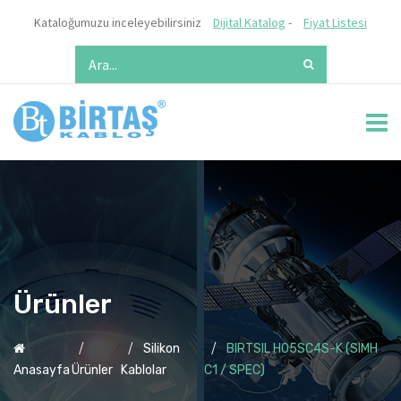
Kataloğumuzu inceleyebilirsiniz
Dijital Katalog
-
Fiyat Listesi
Ürünler
Silikon
BIRTSIL H05SC4S-K (SIMH
Anasayfa
Ürünler
Kablolar
C1 / SPEC)