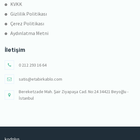
KVKK
Gizlilik Politikası
Çerez Politikası
Aydınlatma Metni
İletişim
0 212 293 16 64
satis@etabirkablo.com
Bereketzade Mah. Şair Ziyapaşa Cad. No:24 34421 Beyoğlu -
İstanbul
kodplus