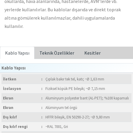
okullarda, hava alanlarında, hastanelerde, AVM’lerde vb.
yerlerde kullanılırlar. Bu kablolar dışarıda ve direkt toprak
altına gömülerek kullanılmazlar, dahili uygulamalarda
kullanılır.
Kablo Yapısı
Teknik Özellikler
Kesitler
Kablo Yapısı
İletken
:
Çıplak bakır tek tel, katı; ~Ø 1,63 mm
İzolasyon
:
Fiziksel köpük PE bileşik; ~Ø 7,15 mm
Ekran
:
Aluminyum polyester bant (AL-PET); %100 kapamalı
Ekran
:
Alüminyum tel örgü
Dış kılıf
:
HFFR bileşik, EN 50290-2-27; ~Ø 9,80 mm
Dış kılıf rengi
:
~RAL 7001, Gri