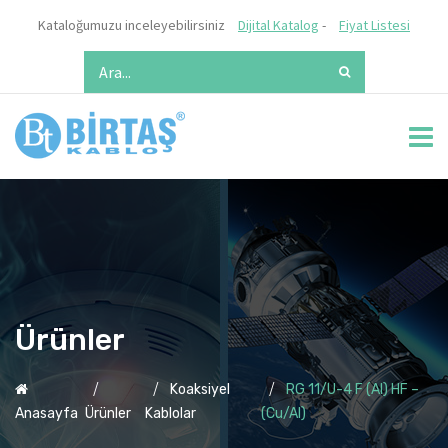
Kataloğumuzu inceleyebilirsiniz
Dijital Katalog
-
Fiyat Listesi
Ürünler
Koaksiyel
RG 11/U-4 F (Al) HF –
Anasayfa
Ürünler
Kablolar
(Cu/Al)