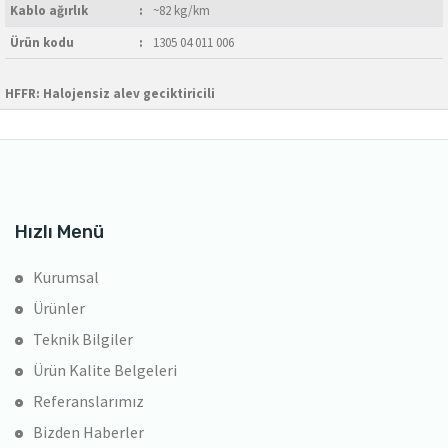
Kablo ağırlık
:
~82 kg/km
Ürün kodu
:
1305 04 011 006
HFFR: Halojensiz alev geciktiricili
Hızlı Menü
Kurumsal
Ürünler
Teknik Bilgiler
Ürün Kalite Belgeleri
Referanslarımız
Bizden Haberler