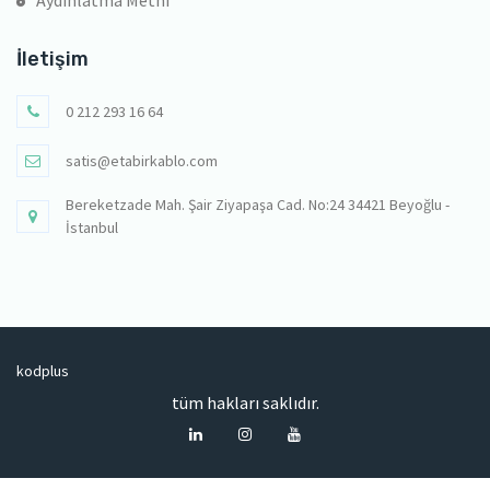
Aydınlatma Metni
İletişim
0 212 293 16 64
satis@etabirkablo.com
Bereketzade Mah. Şair Ziyapaşa Cad. No:24 34421 Beyoğlu -
İstanbul
kodplus
tüm hakları saklıdır.