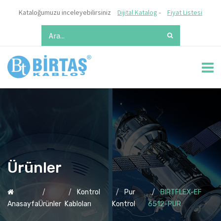
Kataloğumuzu inceleyebilirsiniz
Dijital Katalog
-
Fiyat Listesi
Ürünler
Kontrol
Pur
BIRTFLEX-EF
Anasayfa
Ürünler
Kabloları
Kontrol
6512-PUR