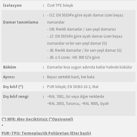
İzolasyon
:
Özel TPE bileşik
:
- OZ: EN 50334’e göre siyah damar üzeri beyaz
Damar tanımlama
numaralar
- OB: Renkli damarlar / sarı-yeşil damarsız
- JZ: EN 50334’e göre siyah damar üzeri beyaz
numaralar ve bir sarı-yeşil damar (G)
- JB: Renkli damarlar / bir sarı-yeşil damar (G)
- JB: ≤ 5 cores : HD 308 S2’e göre
Büküm
:
Damarlar kısa uygun adımda katlar halinde bükülür
Ayırıcı
:
Beyaz sentetik bant, her kata
Dış kılıf (*)
:
PUR bileşik; EN 50363-10-2, Mat
Dış kılıf rengi
:
~RAL 7001, Gri veya diğer renklerde
~RAL 2003, Turuncu, ~RAL 9005, Siyah
(*) NFR: Alev Geciktirisiz (*Opsiyonel)
*
PUR~TPU: Termoplastik Poliüretan (Eter bazlı)