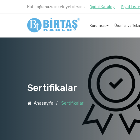
Kataloğumuzu inceleyebilirsiniz
Dijital Katalog
-
Fiyat List
Kurumsal
Ürünler ve Tekni
Sertifikalar
Anasayfa
Sertifikalar