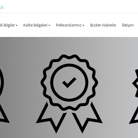
esi
k Bilgiler
Kalite Belgeleri
Referanslarımız
Bizden Haberler
İletişim