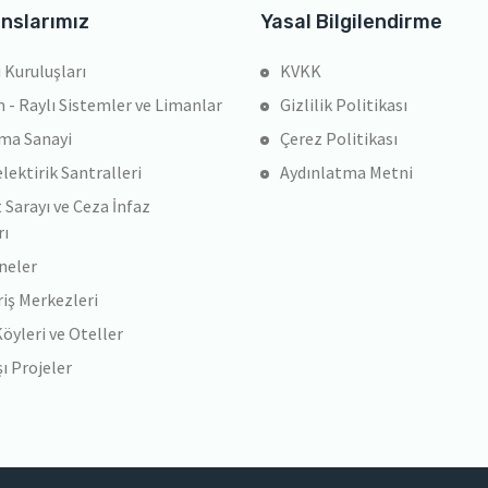
nslarımız
Yasal Bilgilendirme
 Kuruluşları
KVKK
 - Raylı Sistemler ve Limanlar
Gizlilik Politikası
ma Sanayi
Çerez Politikası
lektirik Santralleri
Aydınlatma Metni
 Sarayı ve Ceza İnfaz
rı
neler
riş Merkezleri
Köyleri ve Oteller
şı Projeler