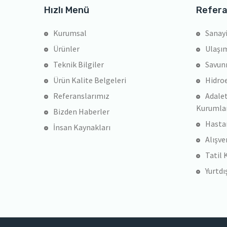
Hızlı Menü
Refera
Kurumsal
Sanayi
Ürünler
Ulaşım
Teknik Bilgiler
Savun
Ürün Kalite Belgeleri
Hidroe
Referanslarımız
Adalet
Kurumla
Bizden Haberler
Hasta
İnsan Kaynakları
Alışve
Tatil 
Yurtdı