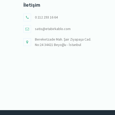
İletişim
0 212 293 16 64
satis@etabirkablo.com
Bereketzade Mah. Şair Ziyapaşa Cad.
No:24 34421 Beyoğlu - İstanbul